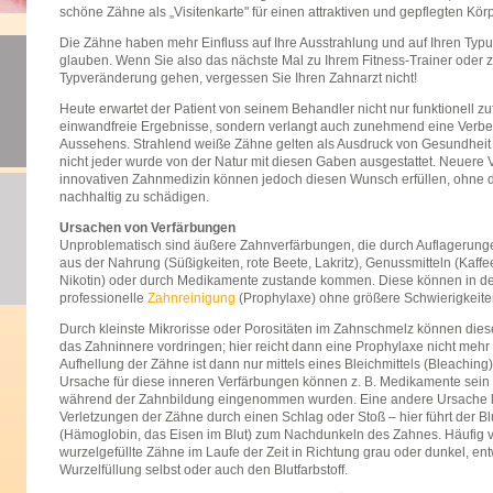
schöne Zähne als „Visitenkarte" für einen attraktiven und gepflegten Körp
Die Zähne haben mehr Einfluss auf Ihre Ausstrahlung und auf Ihren Typus,
glauben. Wenn Sie also das nächste Mal zu Ihrem Fitness-Trainer oder z
Typveränderung gehen, vergessen Sie Ihren Zahnarzt nicht!
Heute erwartet der Patient von seinem Behandler nicht nur funktionell zu
einwandfreie Ergebnisse, sondern verlangt auch zunehmend eine Verb
Aussehens. Strahlend weiße Zähne gelten als Ausdruck von Gesundheit u
nicht jeder wurde von der Natur mit diesen Gaben ausgestattet. Neuere 
innovativen Zahnmedizin können jedoch diesen Wunsch erfüllen, ohne 
nachhaltig zu schädigen.
Ursachen von Verfärbungen
Unproblematisch sind äußere Zahnverfärbungen, die durch Auflagerunge
aus der Nahrung (Süßigkeiten, rote Beete, Lakritz), Genussmitteln (Kaffe
Nikotin) oder durch Medikamente zustande kommen. Diese können in de
professionelle
Zahnreinigung
(Prophylaxe) ohne größere Schwierigkeiten
Durch kleinste Mikrorisse oder Porositäten im Zahnschmelz können diese
das Zahninnere vordringen; hier reicht dann eine Prophylaxe nicht mehr
Aufhellung der Zähne ist dann nur mittels eines Bleichmittels (Bleaching
Ursache für diese inneren Verfärbungen können z. B. Medikamente sein (
während der Zahnbildung eingenommen wurden. Eine andere Ursache li
Verletzungen der Zähne durch einen Schlag oder Stoß – hier führt der Blu
(Hämoglobin, das Eisen im Blut) zum Nachdunkeln des Zahnes. Häufig v
wurzelgefüllte Zähne im Laufe der Zeit in Richtung grau oder dunkel, en
Wurzelfüllung selbst oder auch den Blutfarbstoff.