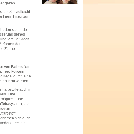
er galten.
 als Sie vielleicht
u Ihrem Frisör zur
frieden stellende,
esserung seines
nd Vitalität, doch
Verfahren der
die Zähne
n von Farbstoffen
e, Tee, Rotwein,
r Regel durch eine
 entfernt werden.
 Farbstoffe auch in
 aus. Eine
) möglich. Eine
Tetracycline), die
egt in
tfarbstoff
erfärben sich auch
tweder durch die