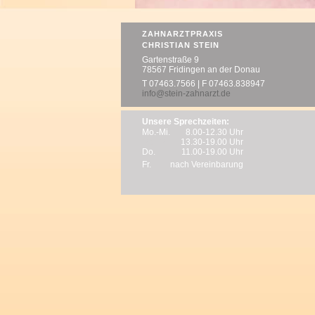
ZAHNARZTPRAXIS
CHRISTIAN STEIN
Gartenstraße 9
78567 Fridingen an der Donau
T 07463.7566 | F 07463.838947
info@stein-zahnarzt.de
Unsere Sprechzeiten:
Mo.-Mi.
8.00-12.30 Uhr
Mo.-Mi.
13.30-19.00 Uhr
Do.
11.00-19.00 Uhr
Fr.
nach Vereinbarung